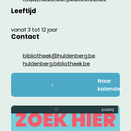
Leeftijd
vanaf
3
tot
12
jaar
Contact
E-mail
bibliotheek
@
huldenberg.be
Website
huldenberg.bibliotheek.be
Naar
kalender
publiq